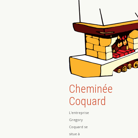
Cheminée
Coquard
L'entreprise
Gregory
Coquard se
situe à