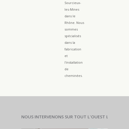
Sourcieux-
les-Mines
dans le
Rhône. Nous
sommes
spécialisés
dans la
fabrication
et
l'installation
de
cheminées.
NOUS INTERVENONS SUR TOUT L'OUEST LYONNAIS